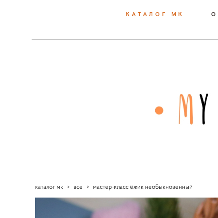
КАТАЛОГ МК
О
каталог мк
>
все
>
мастер-класс ёжик необыкновенный