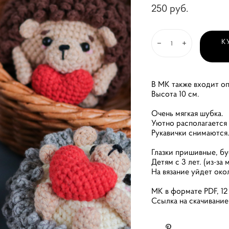
250 pуб.
К
В МК также входит оп
Высота 10 см.
Очень мягкая шубка.
Уютно располагается 
Рукавички снимаются
Глазки пришивные, бу
Детям с 3 лет. (из-за
На вязание уйдет окол
МК в формате PDF, 12
Ссылка на скачивание