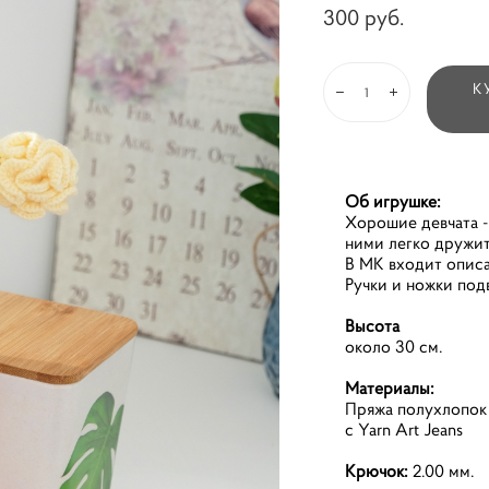
300 pуб.
К
Об игрушке:
Хорошие девчата -
ними легко дружит
В МК входит описа
Ручки и ножки под
Высота
около 30 см.
Материалы:
Пряжа полухлопок 
с Yarn Art Jeans
Крючок:
2.00 мм.