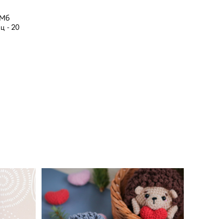
 Мб
ц - 20