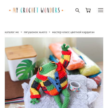
каталог мк
>
лягушонок хьюго
>
мастер-класс цветной кардиган