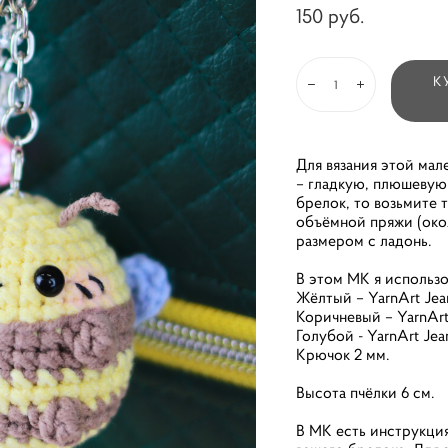
150 pуб.
К
Для вязания этой ма
– гладкую, плюшевую
брелок, то возьмите т
объёмной пряжи (около
размером с ладонь.
В этом МК я использо
Жёлтый – YarnArt Jea
Коричневый – YarnArt 
Голубой - YarnArt Jea
Крючок 2 мм.
Высота пчёлки 6 см.
В МК есть инструкци